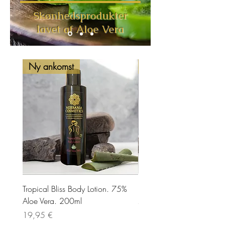
Skønhedsprodukter
lavet af Aloe Vera
Ny ankomst
Ny ankomst
Tropical Bliss Body Lotion. 75%
Face cream with mineral fil
Aloe Vera. 200ml
75ml
Pris
Pris
19,95 €
32,95 €