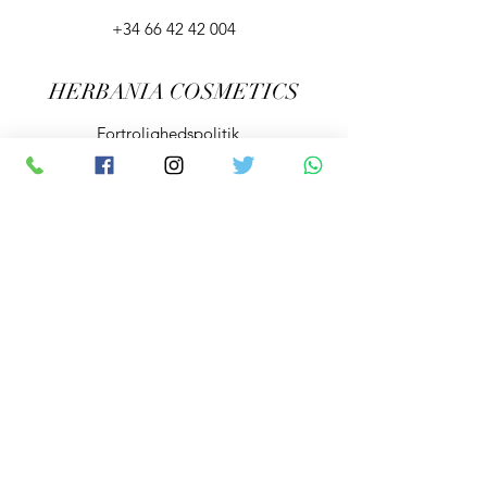
+34 66 42 42 004
HERBANIA COSMETICS
Fortrolighedspolitik
Vilkår og Betingelser
Abonner her
Indsend
info@herbaniacosmetics.com
© 2020 af Herbania Cosmetics. Stolt oprettet med