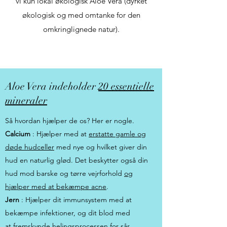
vi kun lokal økologisk Aloe Vera (dyrket
økologisk og med omtanke for den
omkringlignede natur).
Aloe Vera indeholder
20 essentielle
mineraler
Så hvordan hjælper de os? Her er nogle.
Calcium
: Hjælper med at
erstatte gamle og
døde hudceller
med nye og hvilket giver din
hud en naturlig glød. Det beskytter også din
hud mod barske og tørre vejrforhold
og
hjælper med at bekæmpe acne
.
Jern
: Hjælper dit immunsystem med at
bekæmpe infektioner, og dit blod med
at
fremskynde helingsprocessen
for sår.