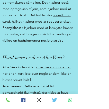
og fremskynde
sårheling
. Det hjælper også
med optagelsen af jern, som hjælper med at
forhindre hårtab. Det holder din
hovedbund
sund,
hvilket hjælper med at reducerer skæl.
Phenylalanin
: Hjælper med at beskytte huden
mod sollys, det bruges også til behandling af
vitiligo
en hudpigmenteringsforstyrrelse.
Hvad mere er der i Aloe Vera?
Aloe Vera indeholder
75 aktive komponenter
,
her er en kort liste over nogle af dem ikke er
blevet nævnt hidtil.
Acemannan
: Dette er et bioaktivt
polysaccharid (kulhydrat), der vides at have
antibakterielle og antiinflammatoriske
egenskaber
. Det hjælper dig også med