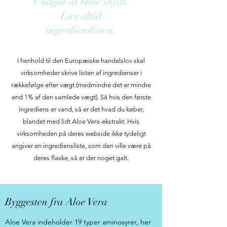
Undgår at blive snydt.
Læs altid
ingredienslisten.
I henhold til den Europæiske handelslov skal
virksomheder skrive listen af ingredienser i
rækkefølge efter vægt (medmindre det er mindre
end 1% af den samlede vægt). Så hvis den første
ingrediens er vand, så er det hvad du køber,
blandet med lidt Aloe Vera-ekstrakt. Hvis
virksomheden på deres webside ikke tydeligt
angiver en ingrediensliste, som den ville være på
deres flaske, så er der noget galt.
Byggesten fra Aloe Vera
Aloe Vera indeholder 19 typer aminosyrer, her