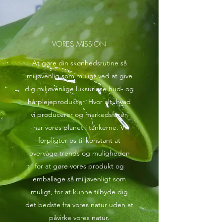
VORES MISSION
At gøre din skønhedsrutine så
miljøvenlig som muligt ved at give
dig miljøvenlige luksuriøse hud- og
hårplejeprodukter. Hvor alt, hvad
vi producerer og markedsfører,
har vores planet i tankerne. Vi
forpligter os til konstant at
overvåge trends og muligheden
for at gøre vores produkt og
emballage så miljøvenligt som
muligt, for at kunne tilbyde dig
det bedste fra vores natur uden at
påvirke vores natur.