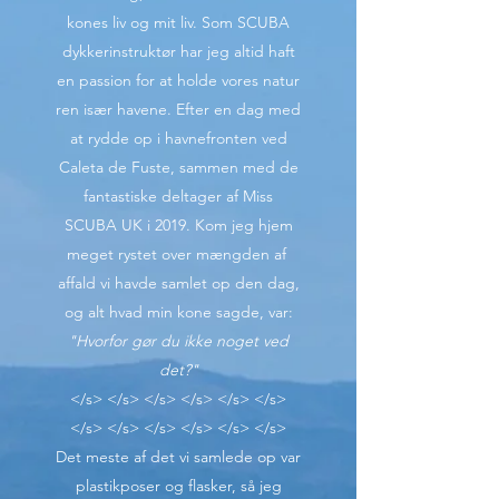
kones liv og mit liv. Som SCUBA
dykkerinstruktør har jeg altid haft
en passion for at holde vores natur
ren især havene. Efter en dag med
at rydde op i havnefronten ved
Caleta de Fuste, sammen med de
fantastiske deltager af Miss
SCUBA UK i 2019. Kom jeg hjem
meget rystet over mængden af ​​
affald vi havde samlet op den dag,
og alt hvad min kone sagde, var:
"Hvorfor gør du ikke noget ved
det?"
</s> </s> </s> </s> </s> </s>
</s> </s> </s> </s> </s> </s>
Det meste af det vi samlede op var
plastikposer og flasker, så jeg