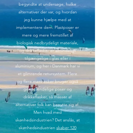
begyndte at undersøge, hvilke
alternativer der var, og hvordan
jeg kunne hjælpe med at
implementere dem. Plastposer er
mere og mere fremstillet af
biologisk nedbrydeligt materiale,
og drikkeflasker er almindeligt
tilgængelige i glas eller i
aluminium, og her i Danmark har vi
et glimrende retursystem. Flere
og flere mennesker bruger også
genanvendelige poser og
drikkeflasker, så masser af
alternativer folk kan benytte sig af.
Men hvad med
skønhedsindustrien? Det anslås, at
skønhedsindustrien
skaber 120