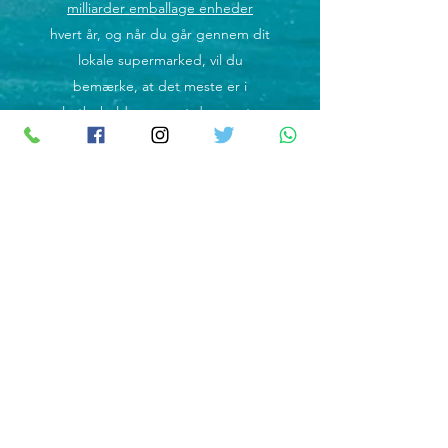
milliarder emballage enheder
hvert år, og når du går gennem dit
lokale supermarked, vil du
bemærke, at det meste er i
plastbeholdere, og at der næsten
ikke er nogen alternativer. Så jeg
begyndte at undersøge
muligheden for at levere
plejeprodukter i miljøvenlig
emballage.
Det eneste problem var, at jeg
ikke vidste noget om
plejeprodukter. Heldigvis gør min
kone det. Hun har en kemi-grad
fra Nice Sophia Antipolis University
og en kosmetikgrad fra ISIPCA,
Versailles. Hun har over 15 års