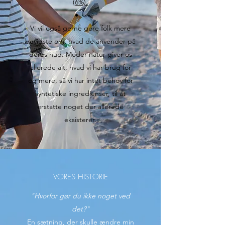
(6%).
Vi vil også gerne gøre folk mere
bevidste om, hvad de anvender på
deres hud. Moder natur giver os
allerede alt, hvad vi har brug for
og mere, så vi har intet behov for
syntetiske ingredienser, til at
erstatte noget der allerede
eksisterer.
VORES HISTORIE
"Hvorfor gør du ikke noget ved
det?"
En sætning, der skulle ændre min