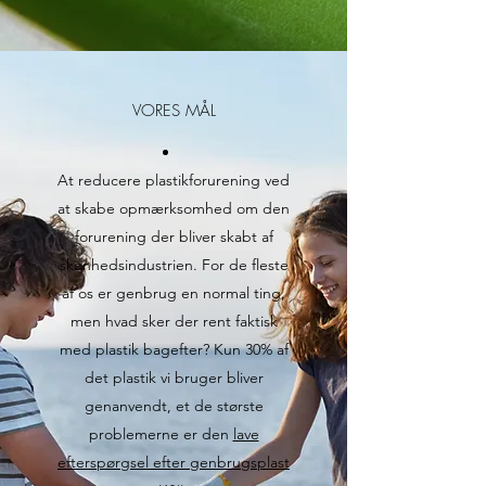
VORES MÅL
At reducere plastikforurening ved
at skabe opmærksomhed om den
forurening der bliver skabt af
skønhedsindustrien. For de fleste
af os er genbrug en normal ting,
men hvad sker der rent faktisk
med plastik bagefter? Kun 30% af
det plastik vi bruger bliver
genanvendt, et de største
problemerne er den
lave
efterspørgsel efter genbrugsplast