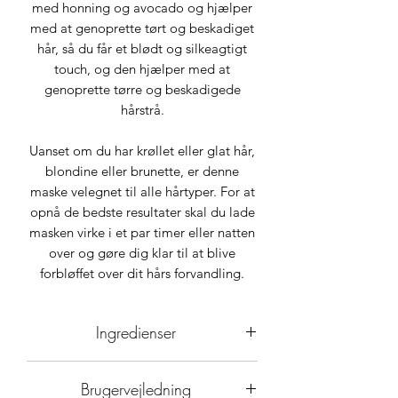
med honning og avocado og hjælper
med at genoprette tørt og beskadiget
hår, så du får et blødt og silkeagtigt
touch, og den hjælper med at
genoprette tørre og beskadigede
hårstrå.
Uanset om du har krøllet eller glat hår,
blondine eller brunette, er denne
maske velegnet til alle hårtyper. For at
opnå de bedste resultater skal du lade
masken virke i et par timer eller natten
over og gøre dig klar til at blive
forbløffet over dit hårs forvandling.
Ingredienser
Aloe barbadensis 75%.
Brugervejledning
Cetearyl alcohol.