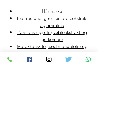
Hårmaske
Tea tree olie, grøn ler, æbleekstrakt
og
Spirulina
Passionsfrugtolie, æbleekstrakt og
gurkemeje
Marokkansk ler, sød mandelolie og
bitter appelsinolie
Jasminblomstolie, bitter
appelsinolie og æbleekstrakt
HERBANIA COSMETICS
Fortrolighedspolitik
Vilkår og Betingelser